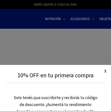
modal-check
ENVÍO GRATIS A TODO EL PAÍS
NUTRICIÓN
ACCESORIOS
OBJETI
X
10% OFF en tu primera compra
Solo tenés que suscribirte y recibirás tu código
de descuento. ¡Aumentá tu rendimiento