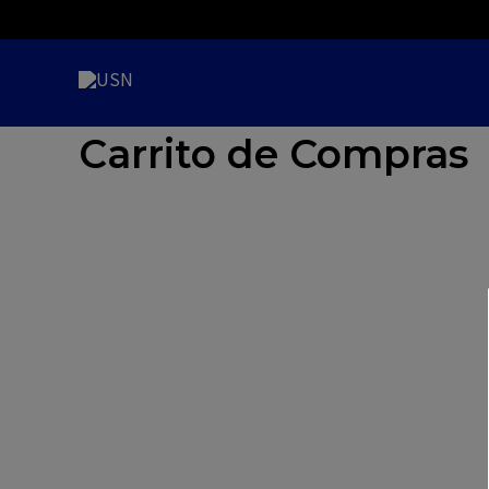
Ir
al
contenido
USN
Carrito de Compras