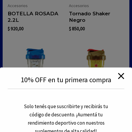
Accesorios
Accesorios
BOTELLA ROSADA
Tornado Shaker
2.2L
Negro
$
920,00
$
850,00
10% OFF en tu primera compra
Solo tenés que suscribirte y recibirás tu
Accesorios
Accesorios
código de descuento. ¡Aumentá tu
Tornado Shaker
Tornado Shaker Azul
rendimiento deportivo con nuestros
militar
$
850,00
suplementos de alta calidad!
$
850,00