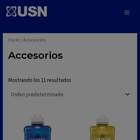
modal-check
Ir
al
Main
USN
contenido
Men
Inicio
/ Accesorios
Accesorios
Mostrando los 11 resultados