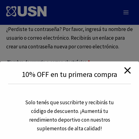
modal-check
Ir
al
Main
USN
contenido
¿Perdiste tu contraseña? Por favor, ingresá tu nombre de
Men
usuario o correo electrónico. Recibirás un enlace para
crear una contraseña nueva por correo electrónico.
Requerido
Nombre de usuario o correo electrónico
*
10% OFF en tu primera compra
Restablecer contraseña
Solo tenés que suscribirte y recibirás tu
código de descuento. ¡Aumentá tu
rendimiento deportivo con nuestros
suplementos de alta calidad!