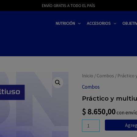
modal-check
ENVÍO GRATIS A TODO EL PAÍS
NUTRICIÓN
ACCESORIOS
OBJETI
Inicio
/
Combos
/ Práctico 
Combos
Práctico y multi
$
8.650,00
con envío
Práctico
Agreg
y
multiuso