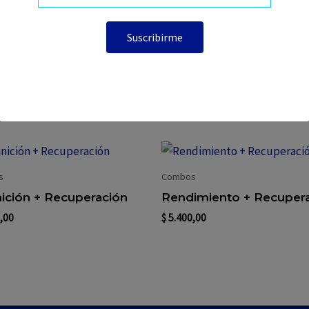
ados
s
Combos
nición + Recuperación
Rendimiento + Recuper
,00
$
5.400,00