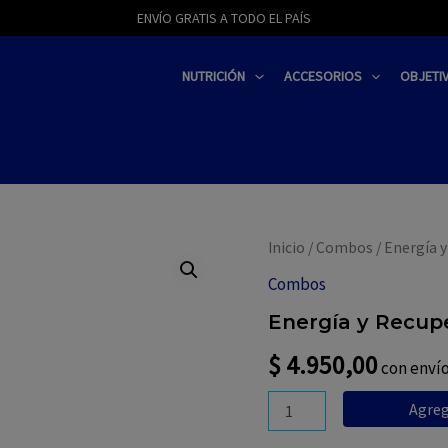
modal-check
ENVÍO GRATIS A TODO EL PAÍS
NUTRICIÓN
ACCESORIOS
OBJETI
Inicio
/
Combos
/ Energía 
Combos
Energía y Recup
$
4.950,00
con envío
Energía
Agreg
y
Recuperación