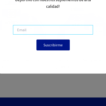
calidad!
s
Combos
peración + Definición
Definición + Recuperaci
,00
$
5.400,00