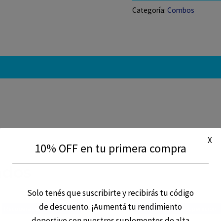
cantidad
Categoría:
Combos
X
10% OFF en tu primera compra
ados
Solo tenés que suscribirte y recibirás tu código
de descuento. ¡Aumentá tu rendimiento
deportivo con nuestros suplementos de alta