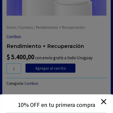
Inicio
/
Combos
/ Rendimiento + Recuperación
Combos
Rendimiento + Recuperación
$
5.400,00
con envío gratis a todo Uruguay
Rendimiento
Agregar al carrito
+
Recuperación
cantidad
Categoría:
Combos
10% OFF en tu primera compra
Descripción